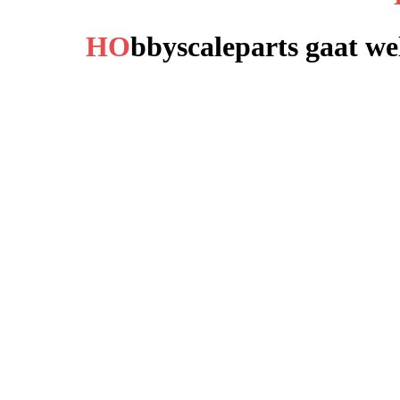
HO
bbyscaleparts gaat we